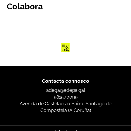
Colabora
Contacta connosco
adega@adega.gal
981570099
Avenida de Castelao 20 Baixo, Santiago de
Compostela (A Coruña)