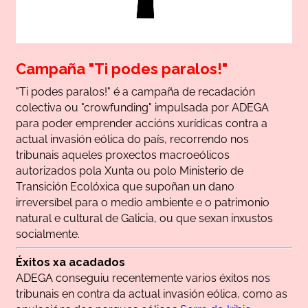
vecemento, ou aquelas outras que, a criterio de
ADEGA,
contribuirán en maior grao a preservar o
interese común e o medio ambiente galego.
Todas as achegas económicas ou doazóns recollidas
Campaña "Ti podes paralos!"
a través desta campaña, irán destinadas
integramente á finalidade da campaña “Ti podes
"Ti podes paralos!" é a campaña de recadación
colectiva ou "crowfunding" impulsada por ADEGA
paralos!”.
para poder emprender accións xurídicas contra a
actual invasión eólica do país, recorrendo nos
tribunais aqueles proxectos macroeólicos
autorizados pola Xunta ou polo Ministerio de
Transición Ecolóxica que supoñan un dano
irreversíbel para o medio ambiente e o patrimonio
natural e cultural de Galicia, ou que sexan inxustos
socialmente.
Éxitos xa acadados
ADEGA conseguiu recentemente varios éxitos nos
tribunais en contra da actual invasión eólica, como as