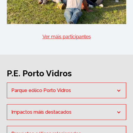
Ver máis participantes
P.E. Porto Vidros
Parque eólico Porto Vidros
Comarcas
: Tabeirós-Terra de Montes e
Pontevedra.
Impactos máis destacados
Concellos
: Cerdedo-Cotobade e Campo
Lameiro.
O polígono eólico "Porto Vidros", promovido por
Promotora
:
Naturgy Renovables, S.L.U.